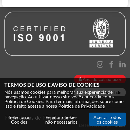
Ver Mais
Área do colaborador
TERMOS DE USO E AVISO DE COOKIES
Nós usamos cookies para melhorar sua experência de
Política de Privacidade
navegação. Ao utilizar nosso site você concorda com a
Política de Cookies. Para ter mais informações sobre como
isso é feito acesse a nossa
Política de Privacidade
Preferências de Privacidade
Selecionar
Rejeitar cookies
Aceitar todos
Cookies
não necessários
os cookies
Desenvolvido por
BRSIS