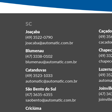
SC
Caçado
Joaçaba
(49) 3
(49) 3522-0790
cacado
joacaba@automatic.com.br
Chapec
Blumenau
(49) 3
(47) 3338-0102
chapec
blumenau@automatic.com.br
Luzerna
Catanduvas
(49) 3
(49) 3523-1033
automa
automatic@automatic.com.br
Joinvill
São Bento do Sul
(47) 3
(47) 3635-6355
joinvil
saobento@automatic.com.br
Criciúma