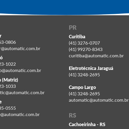
PR
r
Curitiba
563-0806
(41) 3276-0707
r@automatic.com.br
(41) 99270-8343
curitiba@automatic.com.br
ó
323-1022
Eletrotécnica Jaraguá
o@automatic.com.br
(41) 3248-2695
 (Matriz)
523-1033
Campo Largo
tic@automatic.com.br
(41) 3248-2695
automatic@automatic.com.br
e
435-0555
RS
le@automatic.com.br
Cachoeirinha - RS