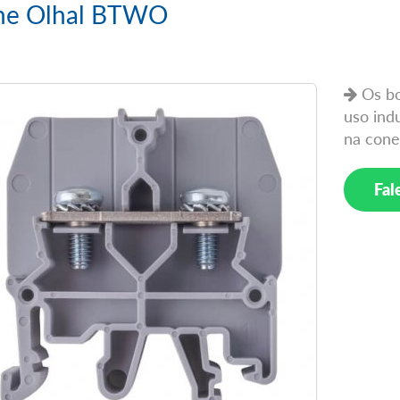
ne Olhal BTWO
Os bo
uso ind
na cone
Fal