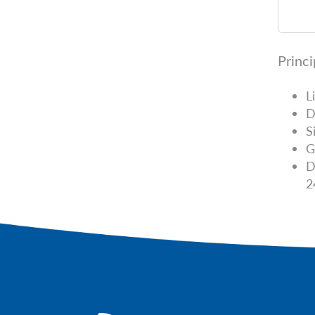
Princi
L
D
S
G
D
2