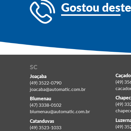
Gostou des
t
SC
Caçado
Joaçaba
(49) 3
(49) 3522-0790
cacado
joacaba@automatic.com.br
Chapec
Blumenau
(49) 3
(47) 3338-0102
chapec
blumenau@automatic.com.br
Luzerna
Catanduvas
(49) 3
(49) 3523-1033