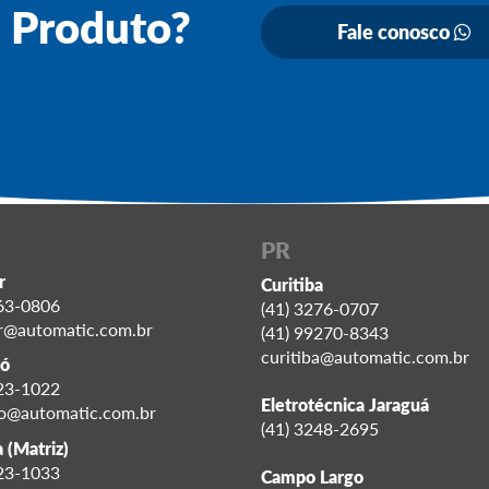
e Produto?
Fale conosco
PR
r
Curitiba
563-0806
(41) 3276-0707
r@automatic.com.br
(41) 99270-8343
curitiba@automatic.com.br
ó
323-1022
Eletrotécnica Jaraguá
o@automatic.com.br
(41) 3248-2695
 (Matriz)
523-1033
Campo Largo