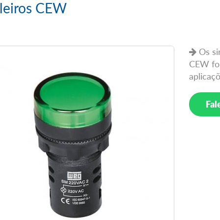
aleiros CEW
Os si
CEW for
aplicaçõ
Fal