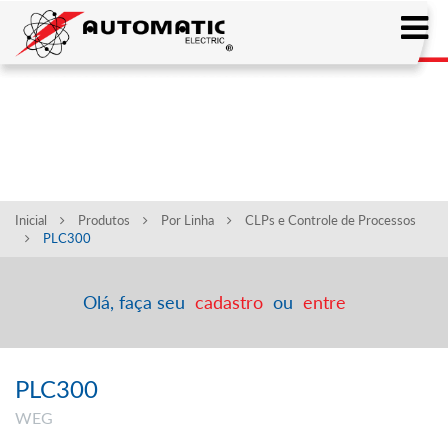
CONFIRA A NOSSA LINHA
DE PRODUTOS
Inicial
Produtos
Por Linha
CLPs e Controle de Processos
PLC300
Olá, faça seu
cadastro
ou
entre
PLC300
WEG